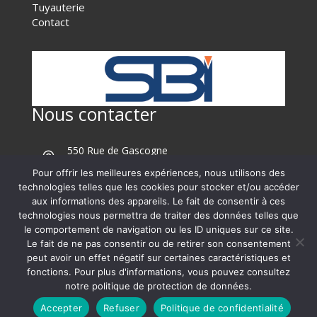
Tuyauterie
Contact
Nous contacter
550 Rue de Gascogne

40260 Castets
Pour offrir les meilleures expériences, nous utilisons des

05 58 42 95 65
technologies telles que les cookies pour stocker et/ou accéder
aux informations des appareils. Le fait de consentir à ces

06 72 56 74 91
technologies nous permettra de traiter des données telles que

banos0753@orange.fr
le comportement de navigation ou les ID uniques sur ce site.
Le fait de ne pas consentir ou de retirer son consentement
peut avoir un effet négatif sur certaines caractéristiques et
fonctions. Pour plus d'informations, vous pouvez consultez
Copyright© 2024 – Banos-industrie.fr |
Mentions
notre politique de protection de données.
légales
|
Protections des données
|
Accepter
Refuser
Politique de confidentialité