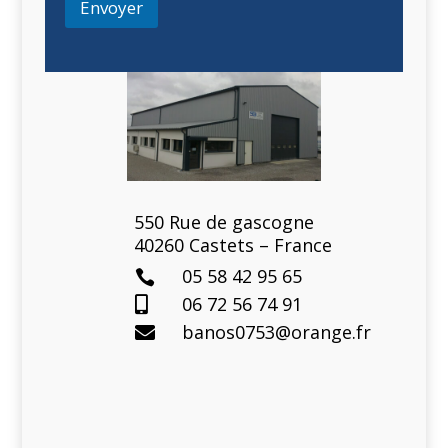
Envoyer
550 Rue de gascogne
40260 Castets – France
05 58 42 95 65

06 72 56 74 91

banos0753@orange.fr
